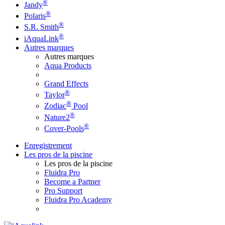
®
Jandy
®
Polaris
®
S.R. Smith
®
iAquaLink
Autres marques
Autres marques
Aqua Products
Grand Effects
®
Taylor
®
Zodiac
Pool
®
Nature2
®
Cover-Pools
Enregistrement
Les pros de la piscine
Les pros de la piscine
Fluidra Pro
Become a Partner
Pro Support
Fluidra Pro Academy